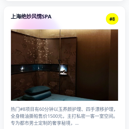
2025年12月
2025年11月
2025年10月
2025年9月
2025年8月
2025年7月
2025年6月
2025年5月
2025年4月