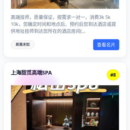
2022年4月
2022年3月
2020年6月
分类目录
上海中圈大圈
其他操作